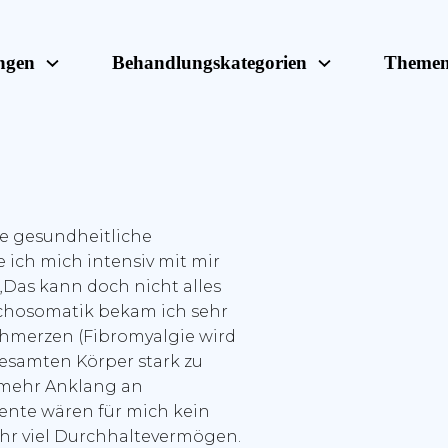
ngen
Behandlungskategorien
Theme
e gesundheitliche
 ich mich intensiv mit mir
 „Das kann doch nicht alles
chosomatik bekam ich sehr
chmerzen (Fibromyalgie wird
gesamten Körper stark zu
 mehr Anklang an
ente wären für mich kein
hr viel Durchhaltevermögen.